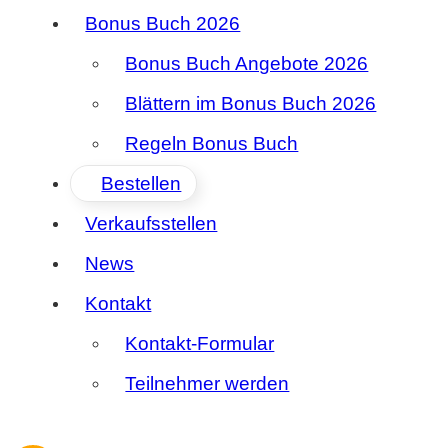
Bonus Buch 2026
Bonus Buch Angebote 2026
Blättern im Bonus Buch 2026
Regeln Bonus Buch
Bestellen
Verkaufsstellen
News
Kontakt
Kontakt-Formular
Teilnehmer werden