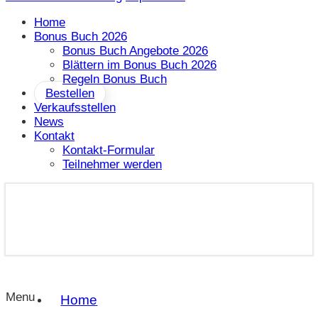
Home
Bonus Buch 2026
Bonus Buch Angebote 2026
Blättern im Bonus Buch 2026
Regeln Bonus Buch
Bestellen
Verkaufsstellen
News
Kontakt
Kontakt-Formular
Teilnehmer werden
Menu
Home