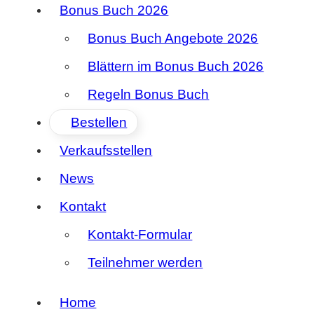
Bonus Buch 2026
Bonus Buch Angebote 2026
Blättern im Bonus Buch 2026
Regeln Bonus Buch
Bestellen
Verkaufsstellen
News
Kontakt
Kontakt-Formular
Teilnehmer werden
Home