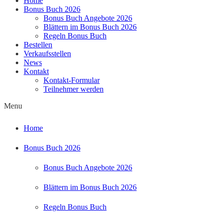
Home
Bonus Buch 2026
Bonus Buch Angebote 2026
Blättern im Bonus Buch 2026
Regeln Bonus Buch
Bestellen
Verkaufsstellen
News
Kontakt
Kontakt-Formular
Teilnehmer werden
Menu
Home
Bonus Buch 2026
Bonus Buch Angebote 2026
Blättern im Bonus Buch 2026
Regeln Bonus Buch