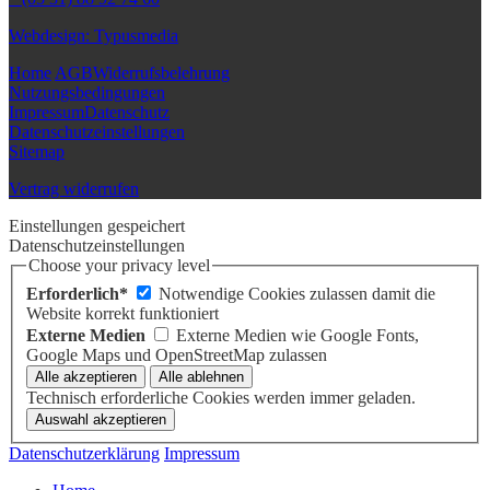
Webdesign: Typusmedia
Home
AGB
Widerrufsbelehrung
Nutzungsbedingungen
Impressum
Datenschutz
Datenschutzeinstellungen
Sitemap
Vertrag widerrufen
Einstellungen gespeichert
Datenschutzeinstellungen
Choose your privacy level
Erforderlich*
Notwendige Cookies zulassen damit die
Website korrekt funktioniert
Externe Medien
Externe Medien wie Google Fonts,
Google Maps und OpenStreetMap zulassen
Technisch erforderliche Cookies werden immer geladen.
Datenschutzerklärung
Impressum