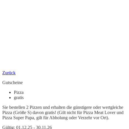
Zurück
Gutscheine
Pizza
gratis
Sie bestellen 2 Pizzen und erhalten die günstigere oder wertgleiche
Pizza (Größe S) davon gratis! (Gilt nicht für Pizza Meat Lover und
Pizza Super Papa, gilt für Abholung oder Verzehr vor Ort).
Gültig: 01.12.25
-
30.11.26