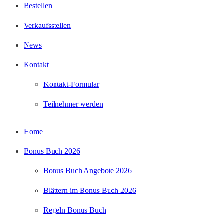
Bestellen
Verkaufsstellen
News
Kontakt
Kontakt-Formular
Teilnehmer werden
Home
Bonus Buch 2026
Bonus Buch Angebote 2026
Blättern im Bonus Buch 2026
Regeln Bonus Buch