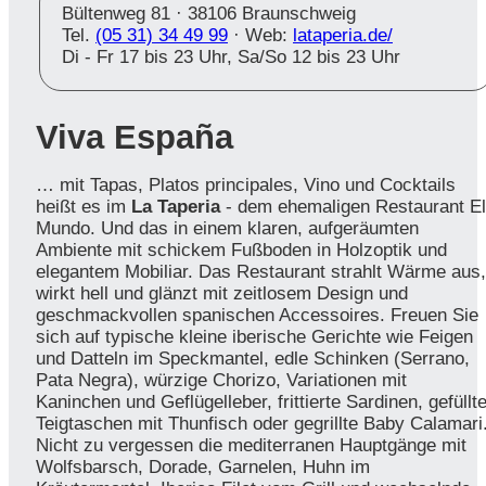
Bültenweg 81 ·
38106 Braunschweig
Tel.
(05 31) 34 49 99
· Web:
lataperia.de/
Di - Fr 17 bis 23 Uhr, Sa/So 12 bis 23 Uhr
Viva España
… mit Tapas, Platos principales, Vino und Cocktails
heißt es im
La Taperia
- dem ehemaligen Restaurant El
Mundo. Und das in einem klaren, aufgeräumten
Ambiente mit schickem Fußboden in Holzoptik und
elegantem Mobiliar. Das Restaurant strahlt Wärme aus,
wirkt hell und glänzt mit zeitlosem Design und
geschmackvollen spanischen Accessoires. Freuen Sie
sich auf typische kleine iberische Gerichte wie Feigen
und Datteln im Speckmantel, edle Schinken (Serrano,
Pata Negra), würzige Chorizo, Variationen mit
Kaninchen und Geflügelleber, frittierte Sardinen, gefüllt
Teigtaschen mit Thunfisch oder gegrillte Baby Calamari
Nicht zu vergessen die mediterranen Hauptgänge mit
Wolfsbarsch, Dorade, Garnelen, Huhn im