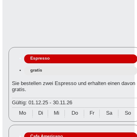
Espresso
gratis
Sie bestellen zwei Espresso und erhalten einen davon
gratis.
Gültig: 01.12.25
-
30.11.26
Mo
Di
Mi
Do
Fr
Sa
So
Cafe Americano