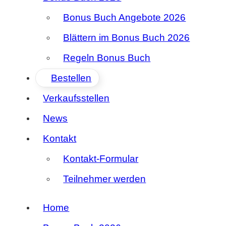
Bonus Buch Angebote 2026
Blättern im Bonus Buch 2026
Regeln Bonus Buch
Bestellen
Verkaufsstellen
News
Kontakt
Kontakt-Formular
Teilnehmer werden
Home