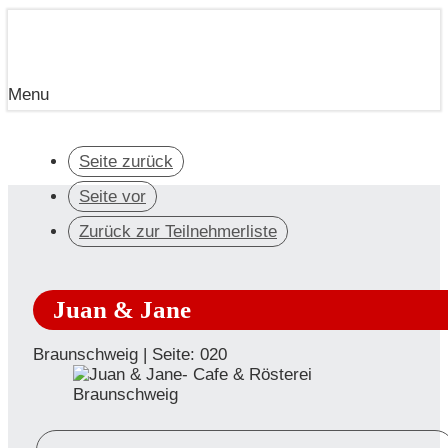
Menu
Seite zurück
Seite vor
Zurück zur Teilnehmerliste
Juan & Jane
Braunschweig | Seite: 020