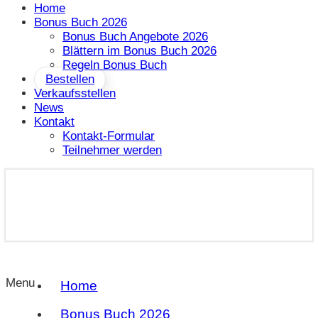
Home
Bonus Buch 2026
Bonus Buch Angebote 2026
Blättern im Bonus Buch 2026
Regeln Bonus Buch
Bestellen
Verkaufsstellen
News
Kontakt
Kontakt-Formular
Teilnehmer werden
Menu
Home
Bonus Buch 2026