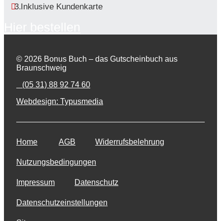
Inklusive Kundenkarte
Hier bestellen
© 2026 Bonus Buch – das Gutscheinbuch aus
Braunschweig
(05 31) 88 92 74 60
Webdesign: Typusmedia
Home
AGB
Widerrufsbelehrung
Nutzungsbedingungen
Impressum
Datenschutz
Datenschutzeinstellungen