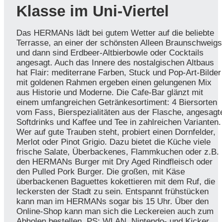
Klasse im Uni-Viertel
Das HERMANs lädt bei gutem Wetter auf die beliebte
Terrasse, an einer der schönsten Alleen Braunschweigs
und dann sind Erdbeer-Altbierbowle oder Cocktails
angesagt. Auch das Innere des nostalgischen Altbaus
hat Flair: mediterrane Farben, Stuck und Pop-Art-Bilder
mit goldenen Rahmen ergeben einen gelungenen Mix
aus Historie und Moderne. Die Cafe-Bar glänzt mit
einem umfangreichen Getränkesortiment: 4 Biersorten
vom Fass, Bierspezialitäten aus der Flasche, angesagt
Softdrinks und Kaffee und Tee in zahlreichen Varianten.
Wer auf gute Trauben steht, probiert einen Dornfelder,
Merlot oder Pinot Grigio. Dazu bietet die Küche viele
frische Salate, Überbackenes, Flammkuchen oder z.B.
den HERMANs Burger mit Dry Aged Rindfleisch oder
den Pulled Pork Burger. Die großen, mit Käse
überbackenen Baguettes kokettieren mit dem Ruf, die
leckersten der Stadt zu sein. Entspannt frühstücken
kann man im HERMANs sogar bis 15 Uhr. Über den
Online-Shop kann man sich die Leckereien auch zum
Abholen bestellen. PS: WLAN, Nintendo- und Kicker