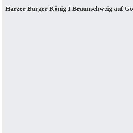
Harzer Burger König I Braunschweig auf G