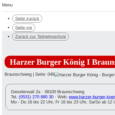
Menu
Seite zurück
Seite vor
Zurück zur Teilnehmerliste
Harzer Burger König I Braun
Braunschweig | Seite: 049
Gieselerwall 2a ·
38100 Braunschweig
Tel.
(0531) 270 880 30
· Web:
www.harzer-burger-koe
Mo - Do 16 bis 22 Uhr, Fr 16 bis 23 Uhr, Sa/So ab 12 