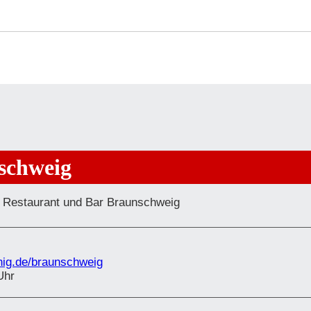
schweig
nig.de/braunschweig
Uhr