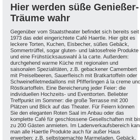
Hier werden süße Genießer-
Träume wahr
Gegenüber vom Staatstheater befindet sich bereits seit
1973 das edel eingerichtete Café Haertle. Hier gibt es
leckere Torten, Kuchen, Eisbecher, süßes Gebäck,
Sommertrüffel, sogar gluten- und laktosefreie Produkte
und eine Frühstücksauswahl à la carte. Außerdem:
durchgehend warme Küche mit regionalen und
saisonalen Spezialitäten, z.B. gebackener Camembert
mit Preiselbeeren, Sauerfleisch mit Bratkartoffeln oder
Schweinefiletmedaillons mit Pfifferlingen á la creme un
Röstkartoffeln. Eine Bereicherung jeder Feier: die
individuellen Hochzeits- und Eventtorten. Beliebter
Treffpunkt im Sommer: die große Terrasse mit 200
Plätzen und Blick auf das Theater. Für Feiern können
Sie den eleganten Roten Saal im Anbau oder das
komplette Café für geschlossene Gesellschaften mit bi
zu 200 Gästen anmieten. Im Ladenverkaufsbereich kan
man alle Haertle Produkte auch für außer Haus
erwerben: z.B. selbstgemachte Marmeladen, Gebäck,