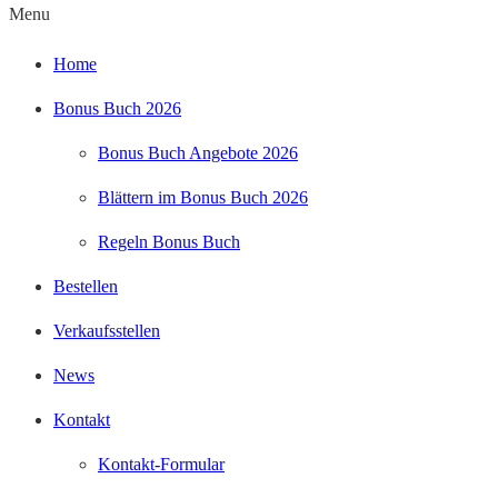
Menu
Home
Bonus Buch 2026
Bonus Buch Angebote 2026
Blättern im Bonus Buch 2026
Regeln Bonus Buch
Bestellen
Verkaufsstellen
News
Kontakt
Kontakt-Formular