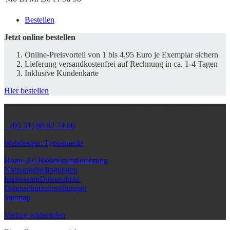
Bestellen
Jetzt online bestellen
Online-Preisvorteil von 1 bis 4,95 Euro je Exemplar sichern
Lieferung versandkostenfrei auf Rechnung in ca. 1-4 Tagen
Inklusive Kundenkarte
Hier bestellen
© 2026 Bonus Buch – das Gutscheinbuch aus Braunschweig
(05 31) 88 92 74 60
Webdesign: Typusmedia
Home
AGB
Widerrufsbelehrung
Nutzungsbedingungen
Impressum
Datenschutz
Datenschutzeinstellungen
Sitemap
Vertrag widerrufen