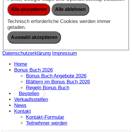
Technisch erforderliche Cookies werden immer
geladen.
Datenschutzerklärung
Impressum
Home
Bonus Buch 2026
Bonus Buch Angebote 2026
Blättern im Bonus Buch 2026
Regeln Bonus Buch
Bestellen
Verkaufsstellen
News
Kontakt
Kontakt-Formular
Teilnehmer werden