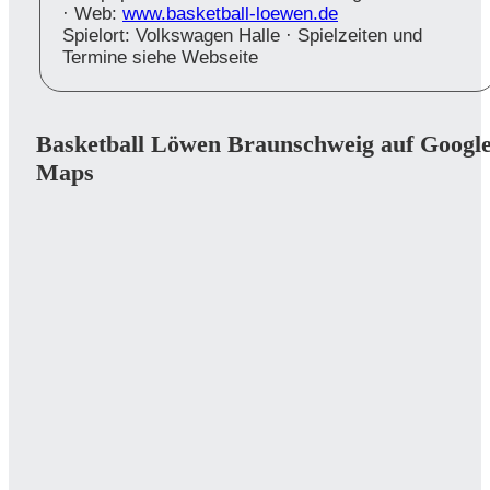
· Web:
www.basketball-loewen.de
Spielort: Volkswagen Halle · Spielzeiten und
Termine siehe Webseite
Basketball Löwen Braunschweig auf Googl
Maps