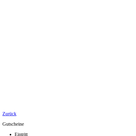
Zurück
Gutscheine
Eintritt