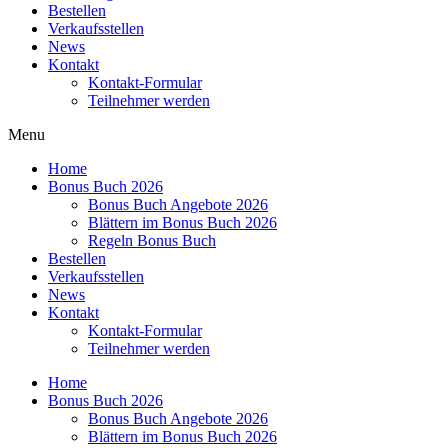
Bestellen
Verkaufsstellen
News
Kontakt
Kontakt-Formular
Teilnehmer werden
Menu
Home
Bonus Buch 2026
Bonus Buch Angebote 2026
Blättern im Bonus Buch 2026
Regeln Bonus Buch
Bestellen
Verkaufsstellen
News
Kontakt
Kontakt-Formular
Teilnehmer werden
Home
Bonus Buch 2026
Bonus Buch Angebote 2026
Blättern im Bonus Buch 2026