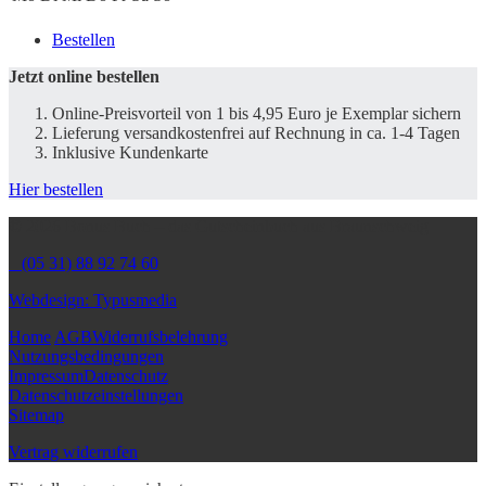
Bestellen
Jetzt online bestellen
Online-Preisvorteil von 1 bis 4,95 Euro je Exemplar sichern
Lieferung versandkostenfrei auf Rechnung in ca. 1-4 Tagen
Inklusive Kundenkarte
Hier bestellen
© 2026 Bonus Buch – das Gutscheinbuch aus Braunschweig
(05 31) 88 92 74 60
Webdesign: Typusmedia
Home
AGB
Widerrufsbelehrung
Nutzungsbedingungen
Impressum
Datenschutz
Datenschutzeinstellungen
Sitemap
Vertrag widerrufen