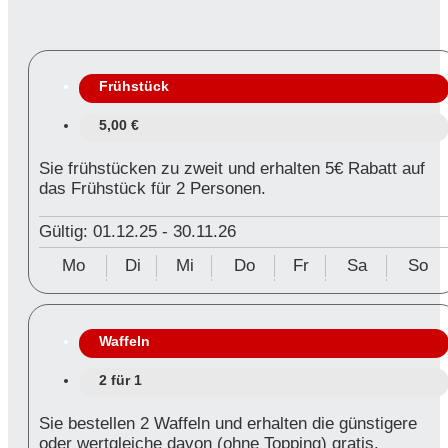
Frühstück
5,00 €
Sie frühstücken zu zweit und erhalten 5€ Rabatt auf
das Frühstück für 2 Personen.
Gültig: 01.12.25
-
30.11.26
Mo
Di
Mi
Do
Fr
Sa
So
Waffeln
2 für 1
Sie bestellen 2 Waffeln und erhalten die günstigere
oder wertgleiche davon (ohne Topping) gratis.