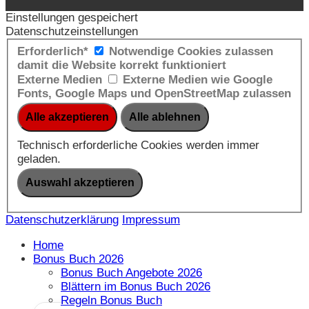
Einstellungen gespeichert
Datenschutzeinstellungen
Erforderlich*
Notwendige Cookies zulassen
damit die Website korrekt funktioniert
Externe Medien
Externe Medien wie Google
Fonts, Google Maps und OpenStreetMap zulassen
Technisch erforderliche Cookies werden immer
geladen.
Datenschutzerklärung
Impressum
Home
Bonus Buch 2026
Bonus Buch Angebote 2026
Blättern im Bonus Buch 2026
Regeln Bonus Buch