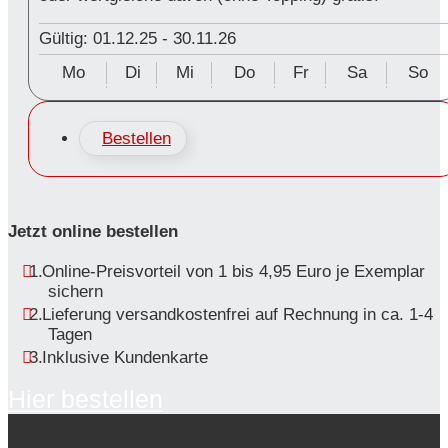
Gültig: 01.12.25
-
30.11.26
Mo
Di
Mi
Do
Fr
Sa
So
Bestellen
Jetzt online bestellen
Online-Preisvorteil von 1 bis 4,95 Euro je Exemplar
sichern
Lieferung versandkostenfrei auf Rechnung in ca. 1-4
Tagen
Inklusive Kundenkarte
Hier bestellen