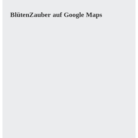
BlütenZauber auf Google Maps